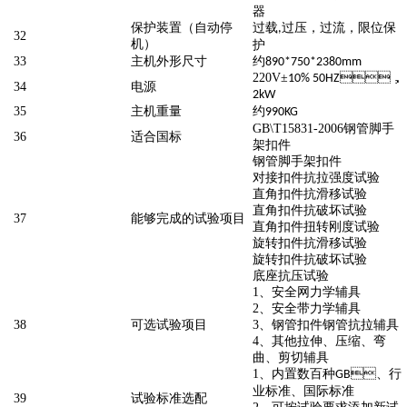
器
保护装置（自动停
过载
过压，过流，限位保
,
32
机）
护
33
主机外形尺寸
约
890*750*2380mm
220V
±
，
10% 50HZ
34
电源
2kW
35
主机重量
约
990KG
GB\T15831-2006
钢管脚手
36
适合国标
架扣件
钢管脚手架扣件
对接扣件抗拉强度试验
直角扣件抗滑移试验
直角扣件抗破坏试验
37
能够完成的试验项目
直角扣件扭转刚度试验
旋转扣件抗滑移试验
旋转扣件抗破坏试验
底座抗压试验
1
、安全网力学辅具
2
、安全带力学辅具
38
可选试验项目
3
、钢管扣件钢管抗拉辅具
4
、其他拉伸、压缩、弯
曲、剪切辅具
1
、内置数百种
、行
GB
业标准、国际标准
39
试验标准选配