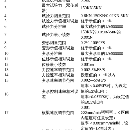
2
试验机精度等级
0.5
级
最大试验力（双传感
3
150KN\5KN
器）
4
试验力测量范围
0.6KN-150KN\0.02KN-5KN
5
试验力示值相对误差
优于示值的±
0.5%
6
试验力分辨率
最大试验力的
±
1/
500000
150KN
的
的
0.01KN\5KN
7
试验力最小读数
0.001N
8
变形测量范围
0.2%-100%FS
9
变形示值相对误差
优于示值的±
0.5%
10
变形分辨率
最大变形量的
±
1/
500000
11
位移示值相对误差
优于示值的±
0.5%
12
位移最小读数
0.001
㎜
13
力控速率调节范围
0.002-5%FS/S
14
力控速率相对误差
设定值的±
以内
0.5%
0.002
—
15
变形速率调节范围
5%FS/S
速率
时，为设定
< 0.05%FS
值的±
以内；
变形控制速率相对误
2%
16
差
速率≥
时，为设定值
0.05%FS
的±
以内
0.5%
0.001
—
；（区间
17
横梁速度调节范围
500mm/min
内速度可任意设定）
速率
时，设
< 0.001mm/min
定值的±
以内；
1.0%