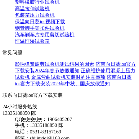
塑料橡胶行业试验机
高温拉伸试验机
包装箱压力试验机
保温向日葵ios视频下载
钢管脚手架扣件试验机
汽车刹车片专用剪切试验机
恒温恒湿试验箱
常见问题
影响弹簧疲劳试验机测试结果的因素
济南向日葵ios官方
下载安装2024年春节放假通知
正确维护使用混凝土压力
试验机
金属弯曲试验机安装时的注意事项
济南向日葵
ios官方下载安装2023年中秋、国庆放假通知
联系向日葵ios官方下载安装
24小时服务热线
13335188850 陈
QQ：1906405207
手机：13335188850 陈
电话：0531-83157169
邮箱：shijinyiqi@163.com