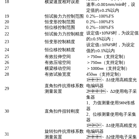
18
横梁速度相对误差
速率≥
时，设
0.001mm/min
定值的±
以内
0.2%
19
恒试验力力控制范围
0.2%--100%FS
20
恒变形控制范围
0.2%--100%FS
21
恒位移控制范围
0.2%--100%FS
设定值
时，为设定值
<10%FS
22
恒试验力力控制精度
的±
以内；
0.5%
23
恒变形控制精度
设定值≥
时，为设定
10%FS
24
恒位移控制精度
值的±
以内
0.1%
25
有效拉伸空间
＞
㎜（支持定制）
750
26
有效压缩空间
＞
㎜（支持定制）
750
27
横梁移动空间
＞
㎜（支持定制）
1000
28
有效试验宽度
450
㎜（支持定制）
1
、Δ
使用高精度光
1
直角扣件抗滑移系数
电编码器
29
测量装置
2
、Δ
使用电子采
2
集器
1
、力值测量使用
传感
5KN
器
30
直角扣件扭转刚度
2
、位移测量使用电子采集
器
1
、Δ
使用高精度光
1
旋转扣件抗滑移系数
电编码器
31
测量装置
2
、Δ
使用电子采集
2