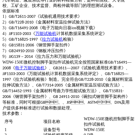
汽车制造、减震系统等行业的材料检验分析，是科研院校、大专院
校、工矿企业、技术监督、商检仲裁等部门的理想测试设备。
依据标准
1
）
《试验机通用技术要求》
GB/T2611-2007
2
）
《金属材料室温拉伸试验方法》
GB/T228-2010
3
）
《电子万能向日葵ios视频下载》
GB/T16491-2008
4
）
《
万能试验机
计算机数据采集系统评定》
JJF1103-2003
5
）
《
拉力试验机
检验》
GB/T16825-1997
6
）
《钢管脚手架扣件》
GB15831-2006
7
）
《钢板冲压扣件》
GB24910-2010
9
）
－
《拉力压力和万能试验机》
JJG139
2014
WDW-150E
微机控制脚手架扣件试验机完全按照国家标准
—
GB/T16491
《
电子万能试验机
》、
—
《试验机通用技术要求》、
2008
GB2611
2007
《万能试验机计算机数据采集系统评定》、
—
JJF1103-2003
GB/T16825
《拉力试验机检验》制造。完全符合
《金属材料室温
1997
GB/T228-2010
拉伸试验方法》、
《金属材料室温压缩试验方法》、
GB/T7314-2005
《金属材料弯曲力学性能试验方法》、
GB/T14452-1993
GB/T15831-
《钢管脚手架扣件》、
《碗扣式钢管脚手架构件》
2006
GB 24911-2010
等标准，同时可根据
、
、
、
、
及用
GB
JIS
ASTM
DIN
户提供多种标准进行试验和数据处理。
技术参数：
WDW-150E
微机控制脚手架
序号
项目名称
扣件试验机
1
设备型号
WDW-150E