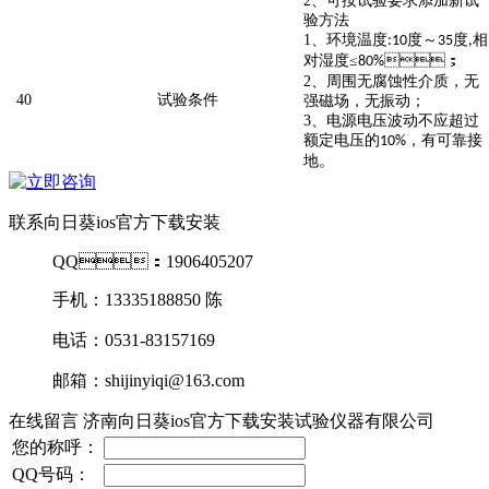
2
、可按试验要求添加新试
验方法
1
、环境温度
度～
度
相
:10
35
,
对湿度≤
；
80%
2
、周围无腐蚀性介质，无
40
试验条件
强磁场，无振动；
3
、电源电压波动不应超过
额定电压的
，有可靠接
10%
地。
联系向日葵ios官方下载安装
QQ：1906405207
手机：13335188850 陈
电话：0531-83157169
邮箱：shijinyiqi@163.com
在线留言 济南向日葵ios官方下载安装试验仪器有限公司
您的称呼：
QQ号码：